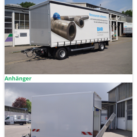
Anhänger