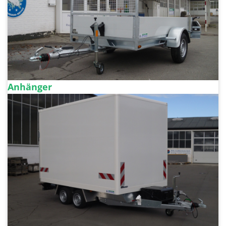
Anhänger