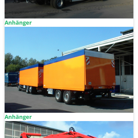
Anhänger
Anhänger