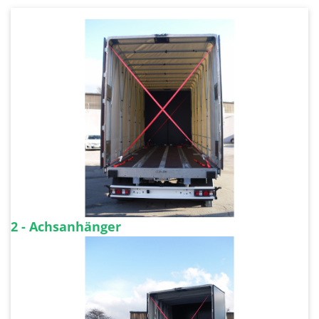
2 - Achsanhänger